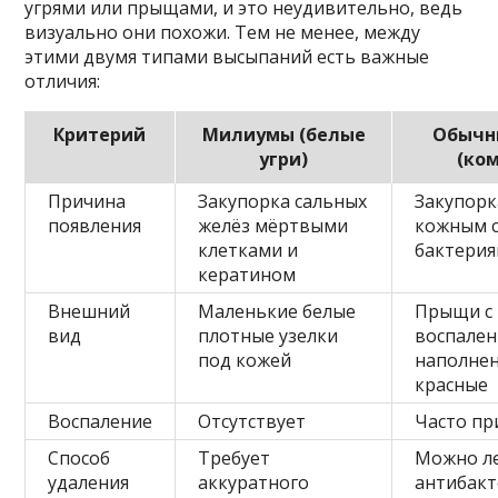
угрями или прыщами, и это неудивительно, ведь
визуально они похожи. Тем не менее, между
этими двумя типами высыпаний есть важные
отличия:
Критерий
Милиумы (белые
Обычн
угри)
(ко
Причина
Закупорка сальных
Закупорк
появления
желёз мёртвыми
кожным с
клетками и
бактери
кератином
Внешний
Маленькие белые
Прыщи с
вид
плотные узелки
воспален
под кожей
наполнен
красные
Воспаление
Отсутствует
Часто пр
Способ
Требует
Можно л
удаления
аккуратного
антибак