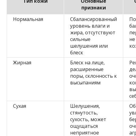
Тип кожи
Основные
признаки
Нормальная
Сбалансированный
По
уровень влаги и
ба
жира, отсутствуют
пе
сильные
не
шелушения или
ко
блеск
Жирная
Блеск на лице,
Ре
расширенные
де
поры, склонность к
оч
высыпаниям
ко
вы
се
Сухая
Шелушения,
Об
стянутость,
ув
сухость, может
бе
ощущаться
оч
неприятное
аг