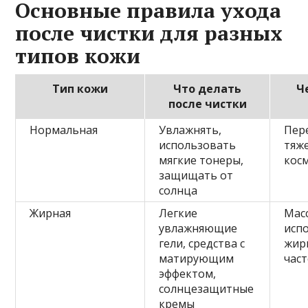
Основные правила ухода
после чистки для разных
типов кожи
Тип кожи
Что делать
Ч
после чистки
Нормальная
Увлажнять,
Пер
использовать
тяж
мягкие тонеры,
кос
защищать от
солнца
Жирная
Легкие
Мас
увлажняющие
исп
гели, средства с
жир
матирующим
час
эффектом,
солнцезащитные
кремы