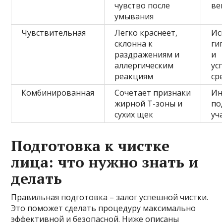
чувство после
ве
умывания
Чувствительная
Легко краснеет,
Ис
склонна к
ги
раздражениям и
и
аллергическим
ус
реакциям
ср
Комбинированная
Сочетает признаки
Ин
жирной Т-зоны и
по
сухих щек
уч
Подготовка к чистке
лица: что нужно знать и
делать
Правильная подготовка – залог успешной чистки.
Это поможет сделать процедуру максимально
эффективной и безопасной. Ниже описаны