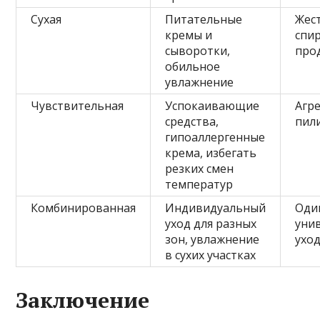
Сухая
Питательные
Жес
кремы и
спи
сыворотки,
про
обильное
увлажнение
Чувствительная
Успокаивающие
Агр
средства,
пили
гипоаллергенные
крема, избегать
резких смен
температур
Комбинированная
Индивидуальный
Оди
уход для разных
уни
зон, увлажнение
уход
в сухих участках
Заключение