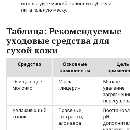
используйте мягкий пилинг и глубокую
питательную маску.
Таблица: Рекомендуемые
уходовые средства для
сухой кожи
Средство
Основные
Цель
компоненты
примене
Очищающее
Масла,
Мягкое
молочко
глицерин
удаление
загрязнени
пересушив
Увлажняющий
Травяные
Восстанов
тоник
экстракты,
pH,
алоэ вера
дополните
увлажнени