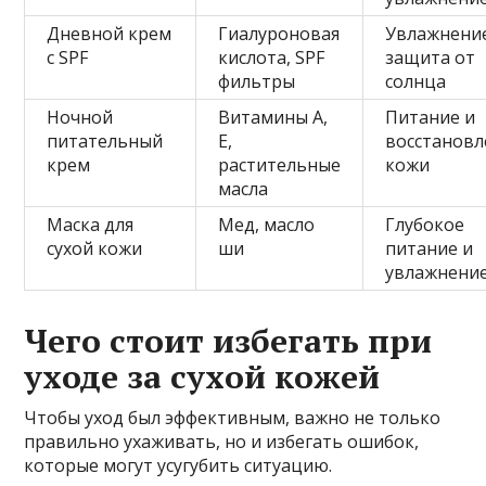
Дневной крем
Гиалуроновая
Увлажнени
с SPF
кислота, SPF
защита от
фильтры
солнца
Ночной
Витамины A,
Питание и
питательный
E,
восстановл
крем
растительные
кожи
масла
Маска для
Мед, масло
Глубокое
сухой кожи
ши
питание и
увлажнени
Чего стоит избегать при
уходе за сухой кожей
Чтобы уход был эффективным, важно не только
правильно ухаживать, но и избегать ошибок,
которые могут усугубить ситуацию.