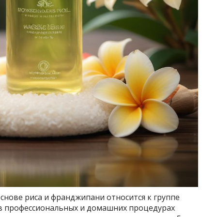
снове риса и франджипани относится к группе
х в профессиональных и домашних процедурах