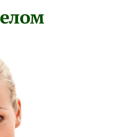
телом