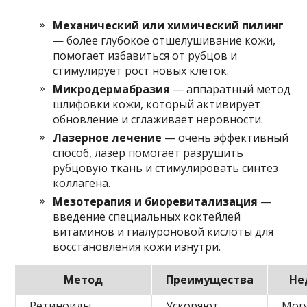
Механический или химический пилинг
— более глубокое отшелушивание кожи,
помогает избавиться от рубцов и
стимулирует рост новых клеток.
Микродермабразия
— аппаратный метод
шлифовки кожи, который активирует
обновление и сглаживает неровности.
Лазерное лечение
— очень эффективный
способ, лазер помогает разрушить
рубцовую ткань и стимулировать синтез
коллагена.
Мезотерапия и биоревитализация
—
введение специальных коктейлей
витаминов и гиалуроновой кислоты для
восстановления кожи изнутри.
Метод
Преимущества
Не
Ретиноиды
Ускоряют
Мог