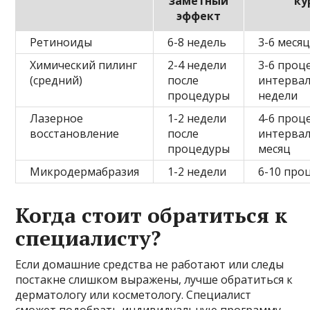
заметный
ку
эффект
Ретиноиды
6-8 недель
3-6 меся
Химический пилинг
2-4 недели
3-6 проц
(средний)
после
интервал
процедуры
недели
Лазерное
1-2 недели
4-6 проц
восстановление
после
интервал
процедуры
месяц
Микродермабразия
1-2 недели
6-10 про
Когда стоит обратиться к
специалисту?
Если домашние средства не работают или следы
постакне слишком выражены, лучше обратиться к
дерматологу или косметологу. Специалист
сможет подобрать индивидуальную программу