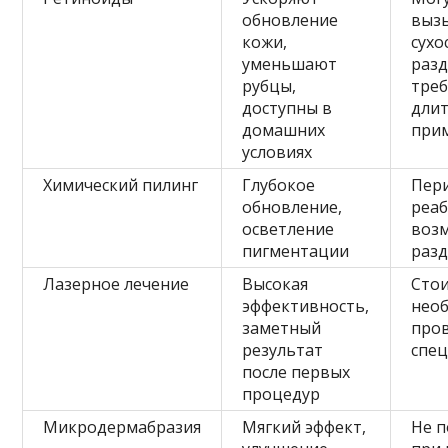
обновление
выз
кожи,
сухо
уменьшают
раз
рубцы,
тре
доступны в
дли
домашних
при
условиях
Химический пилинг
Глубокое
Пер
обновление,
реа
осветление
воз
пигментации
раз
Лазерное лечение
Высокая
Стои
эффективность,
нео
заметный
пров
результат
спе
после первых
процедур
Микродермабразия
Мягкий эффект,
Не 