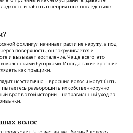
 гладкость и забыть о неприятных последствиях
ы?
сяной фолликул начинает расти не наружу, а под
через поверхность, он закручивается и
оге и вызывает воспаление. Чаще всего, это
 и маленькими бугорками. Иногда такие вросшие
глядеть как прыщики.
глядит неэстетично – вросшие волосы могут быть
ы пытаетесь разворошить их собственноручно
ый враг в этой истории – неправильный уход за
ривычки.
ших волос
о происходит. Что заставляет бедный волосок