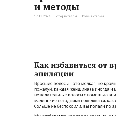
и методы
17.11.2024
Уход за телом
Комментарии: 0
Как избавиться от в
эпиляции
Вросшие волосы – это мелкая, но крайн
пожалуй, каждая женщина (а иногда и 
нежелательные волосы с помощью эпил
маленькие негодники появляются, как с
больше не беспокоили, вы попали по ад
Мы разберемся, что это за явление, в ч