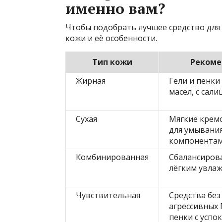
именно вам?
Чтобы подобрать лучшее средство для 
кожи и её особенности.
Тип кожи
Рекоме
Жирная
Гели и пенки
масел, с сал
Сухая
Мягкие крем
для умывани
компонента
Комбинированная
Сбалансирова
лёгким увла
Чувствительная
Средства без
агрессивных 
пенки с усп