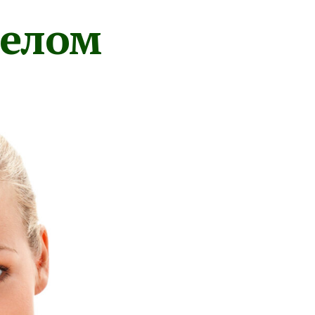
телом