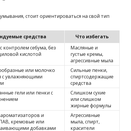
умывания, стоит ориентироваться на свой тип
ндуемые средства
Что избегать
 с контролем себума, без
Масляные и
ициловой кислотой
густые кремы,
агрессивные мыла
ообразные или молочко
Сильные пенки,
я с увлажняющими
спиртсодержащие
ми
средства
нные гели или пенки с
Слишком сухие
жнением
или слишком
жирные формулы
 ароматизаторов и
Агрессивные
ПАВ, кремовые или
мыла, спирт,
окаивающими добавками
красители