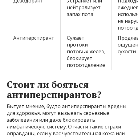
Дезодорант
Устраняет или
Подходи
нейтрализует
ежедне
запах пота
использ
не нару
потоот
Антиперспирант
Сужает
Продле
протоки
ощущен
потовых желез,
сухости
блокирует
потоотделение
Стоит ли бояться
антиперспирантов?
Бытует мнение, будто антиперспиранты вредны
для здоровья, могут вызывать серьезные
заболевания или даже блокировать
лимфатическую систему. Отчасти такие страхи
оправданы, если у вас чувствительная кожа или