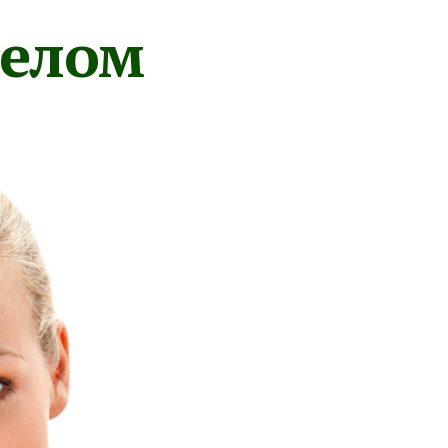
телом