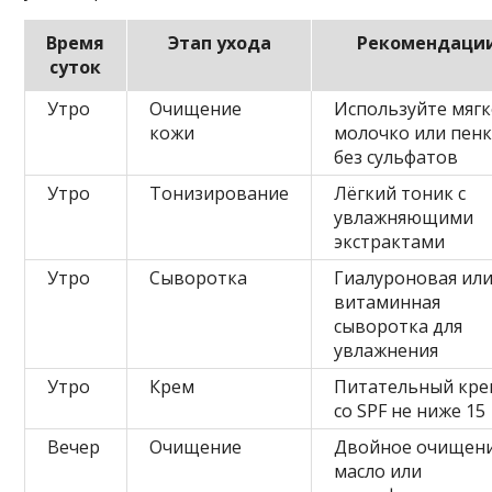
Время
Этап ухода
Рекомендаци
суток
Утро
Очищение
Используйте мяг
кожи
молочко или пенк
без сульфатов
Утро
Тонизирование
Лёгкий тоник с
увлажняющими
экстрактами
Утро
Сыворотка
Гиалуроновая ил
витаминная
сыворотка для
увлажнения
Утро
Крем
Питательный кре
со SPF не ниже 15
Вечер
Очищение
Двойное очищени
масло или