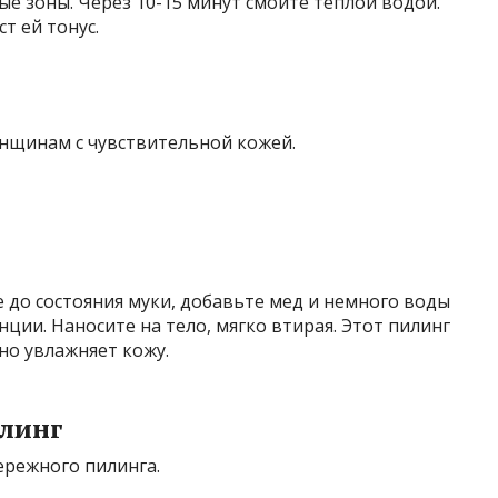
е зоны. Через 10-15 минут смойте теплой водой.
т ей тонус.
нщинам с чувствительной кожей.
 до состояния муки, добавьте мед и немного воды
ции. Наносите на тело, мягко втирая. Этот пилинг
но увлажняет кожу.
линг
ережного пилинга.