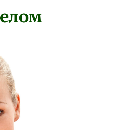
телом