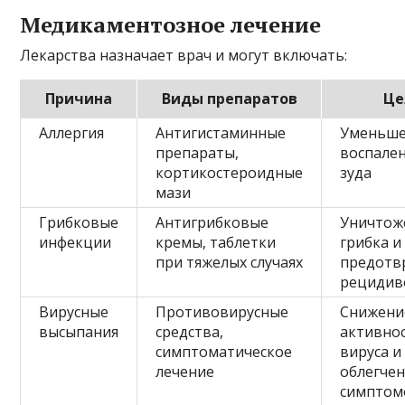
Медикаментозное лечение
Лекарства назначает врач и могут включать:
Причина
Виды препаратов
Це
Аллергия
Антигистаминные
Уменьш
препараты,
воспален
кортикостероидные
зуда
мази
Грибковые
Антигрибковые
Уничтож
инфекции
кремы, таблетки
грибка и
при тяжелых случаях
предотв
рецидив
Вирусные
Противовирусные
Снижени
высыпания
средства,
активно
симптоматическое
вируса и
лечение
облегче
симптом