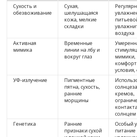
Сухость и
Сухая,
Регуляр
обезвоживание
шелушащаяся
увлажне
кожа, мелкие
питьево
складки
увлажни
воздуха
Активная
Временные
Умеренн
мимика
линии на лбу и
стимуля
вокруг глаз
мимики,
комфорт
условия,
УФ-излучение
Пигментные
Использ
пятна, сухость,
солнцез
ранние
кремов,
морщины
огранич
контакта
солнцем
Генетика
Ранние
Особый у
признаки сухой
питание