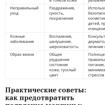
и тонкой кожи
увлажне
Неправильный
Раздражения,
Использ
уход
сухость,
безопас
покраснения
косметик
детей, п
очищен
Кожные
Воспаления,
Консуль
заболевания
шелушение,
дермато
шероховатость
лечение 
Образ жизни
Общее
Полноце
ухудшение
правиль
состояния
питание,
кожи, тусклый
минимиз
цвет
стрессов
Практические советы:
как предотвратить