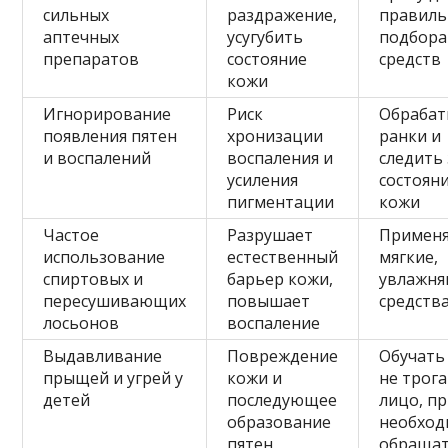
сильных
раздражение,
правиль
аптечных
усугубить
подбора
препаратов
состояние
средств
кожи
Игнорирование
Риск
Обрабат
появления пятен
хронизации
ранки и
и воспалений
воспаления и
следить 
усиления
состоян
пигментации
кожи
Частое
Разрушает
Примен
использование
естественный
мягкие,
спиртовых и
барьер кожи,
увлажн
пересушивающих
повышает
средств
лосьонов
воспаление
Выдавливание
Повреждение
Обучать
прыщей и угрей у
кожи и
не трог
детей
последующее
лицо, п
образование
необход
пятен
обращат