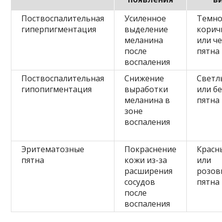
Поствоспалительная
Усиленное
Темно
гиперпигментация
выделение
корич
меланина
или ч
после
пятна
воспаления
Поствоспалительная
Снижение
Светл
гипопигментация
выработки
или б
меланина в
пятна
зоне
воспаления
Эритематозные
Покраснение
Красн
пятна
кожи из-за
или
расширения
розов
сосудов
пятна
после
воспаления