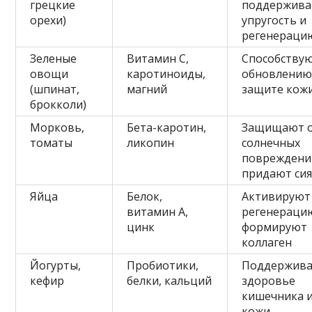
грецкие
поддержив
орехи)
упругость и
регенераци
Зеленые
Витамин С,
Способству
овощи
каротиноиды,
обновлению
(шпинат,
магний
защите кож
брокколи)
Морковь,
Бета-каротин,
Защищают 
томаты
ликопин
солнечных
повреждени
придают си
Яйца
Белок,
Активируют
витамин А,
регенераци
цинк
формируют
коллаген
Йогурты,
Пробиотики,
Поддержив
кефир
белки, кальций
здоровье
кишечника 
кожи