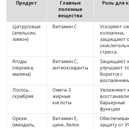
Продукт
Главные
Роль для 
полезные
вещества
Цитрусовые
Витамин С
Ускоряют си
(апельсин,
коллагена,
лимон)
защищают 
окислитель
стресса
Ягоды
Витамин С,
Защищают к
(черника,
антиоксиданты
улучшают то
малина)
борются с
воспаление
Лосось,
Омега-3
Увлажняют 
скумбрия
жирные
восстанавл
кислоты
барьерные
функции
Орехи
Витамин Е,
Обеспечива
(миндаль,
цинк, белок
защиту от У