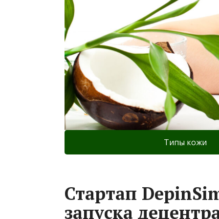
Типы кожи
Стартап DepinSi
запуска децентр