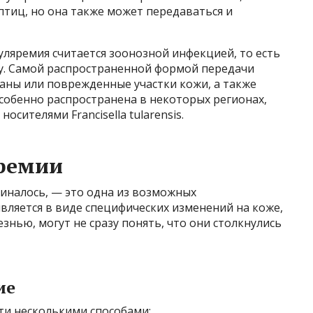
птиц, но она также может передаваться и
уляремия считается зоонозной инфекцией, то есть
ку. Самой распространенной формой передачи
раны или поврежденные участки кожи, а также
особенно распространена в некоторых регионах,
сителями Francisella tularensis.
ремии
миналось, — это одна из возможных
вляется в виде специфических изменений на коже,
знью, могут не сразу понять, что они столкнулись
ие
и несколькими способами: