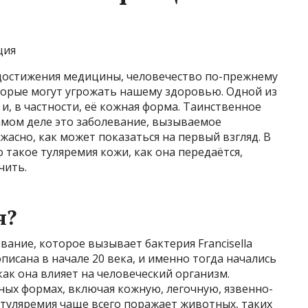
ция
 достижения медицины, человечество по-прежнему
торые могут угрожать нашему здоровью. Одной из
 и, в частности, её кожная форма. Таинственное
самом деле это заболевание, вызываемое
к ужасно, как может показаться на первый взгляд. В
 такое туляремия кожи, как она передаётся,
чить.
я?
ание, которое вызывает бактерия Francisella
описана в начале 20 века, и именно тогда начались
как она влияет на человеческий организм.
ных формах, включая кожную, легочную, язвенно-
 туляремия чаще всего поражает животных, таких