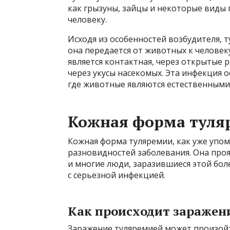
как грызуны, зайцы и некоторые виды 
человеку.
Исходя из особенностей возбудителя, т
она передается от животных к челове
является контактная, через открытые 
через укусы насекомых. Эта инфекция 
где животные являются естественными но
Кожная форма туля
Кожная форма туляремии, как уже упо
разновидностей заболевания. Она проя
и многие люди, заразившиеся этой боле
с серьезной инфекцией.
Как происходит заражен
Заражение туляремией может произойт