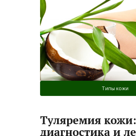
Типы кожи
Туляремия кожи
диагностика и л