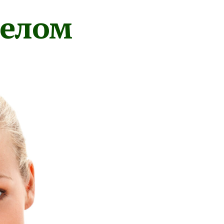
телом