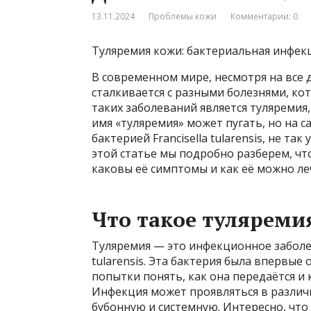
13.11.2024
Проблемы кожи
Комментарии: 0
Туляремия кожи: бактериальная инфек
В современном мире, несмотря на все
сталкивается с разными болезнями, ко
таких заболеваний является туляремия,
имя «туляремия» может пугать, но на 
бактерией Francisella tularensis, не та
этой статье мы подробно разберем, что
каковы её симптомы и как её можно ле
Что такое туляреми
Туляремия — это инфекционное заболев
tularensis. Эта бактерия была впервые 
попытки понять, как она передаётся и 
Инфекция может проявляться в различ
бубонную и системную. Интересно, что