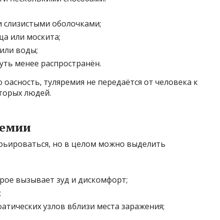
и слизистыми оболочками;
ща или москита;
или воды;
уть менее распространён.
 оасность, туляремия не передаётся от человека к
торых людей.
ремии
рьироваться, но в целом можно выделить
рое вызывает зуд и дискомфорт;
;
тических узлов вблизи места заражения;