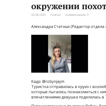
окружении похот
03.08.2025
Разное
Комментарии: 0
Александра Статных (Редактор отдела 
Кадр: @robynjaym
Туристка отправилась в круиз с возл
которые пытались познакомиться с ни
впечатлениями девушка поделилась в 
Путешественница по имени Робин-Джей