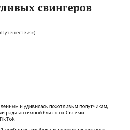
ливых свингеров
«Путешествия»)
юбленным и удивилась похотливым попутчикам,
ми ради интимной близости. Своими
TikTok.
 сообщила, что больше никогда не поедет в