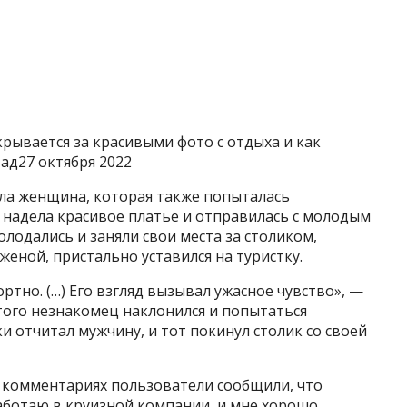
крывается за красивыми фото с отдыха и как
ад27 октября 2022
ла женщина, которая также попыталась
 надела красивое платье и отправилась с молодым
олодались и заняли свои места за столиком,
еной, пристально уставился на туристку.
ртно. (…) Его взгляд вызывал ужасное чувство», —
этого незнакомец наклонился и попытаться
и отчитал мужчину, и тот покинул столик со своей
В комментариях пользователи сообщили, что
аботаю в круизной компании, и мне хорошо