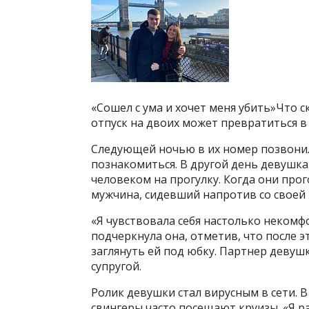
«Сошел с ума и хочет меня убить»Что с
отпуск на двоих может превратиться в 
Следующей ночью в их номер позвони
познакомиться. В другой день девушка
человеком на прогулку. Когда они прог
мужчина, сидевший напротив со своей ж
«Я чувствовала себя настолько некомфо
подчеркнула она, отметив, что после 
заглянуть ей под юбку. Партнер девушк
супругой.
Ролик девушки стал вирусным в сети. 
свингеры часто посещают круизы. «Я р