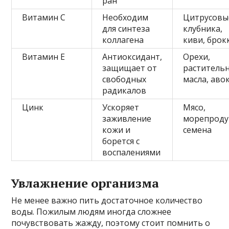
ран
Витамин C
Необходим
Цитрусовы
для синтеза
клубника,
коллагена
киви, брок
Витамин E
Антиоксидант,
Орехи,
защищает от
раститель
свободных
масла, аво
радикалов
Цинк
Ускоряет
Мясо,
заживление
морепроду
кожи и
семена
борется с
воспалениями
Увлажнение организма
Не менее важно пить достаточное количество
воды. Пожилым людям иногда сложнее
почувствовать жажду, поэтому стоит помнить о