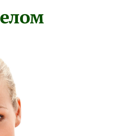
телом