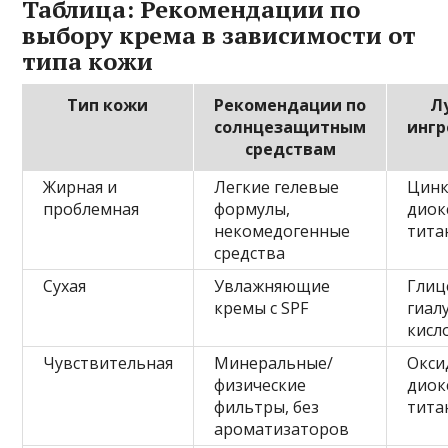
Таблица: Рекомендации по
выбору крема в зависимости от
типа кожи
Тип кожи
Рекомендации по
Л
солнцезащитным
инг
средствам
Жирная и
Легкие гелевые
Цинк
проблемная
формулы,
диок
некомедогенные
тита
средства
Сухая
Увлажняющие
Глиц
кремы с SPF
гиал
кисл
Чувствительная
Минеральные/
Окси
физические
диок
фильтры, без
тита
ароматизаторов