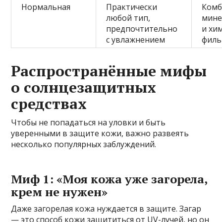
Нормальная
Практически
Комб
любой тип,
мине
предпочтительно
и хи
с увлажнением
филь
Распространённые мифы
о солнцезащитных
средствах
Чтобы не попадаться на уловки и быть
уверенными в защите кожи, важно развеять
несколько популярных заблуждений.
Миф 1: «Моя кожа уже загорела,
крем не нужен»
Даже загорелая кожа нуждается в защите. Загар
— это способ кожи защититься от UV-лучей, но он