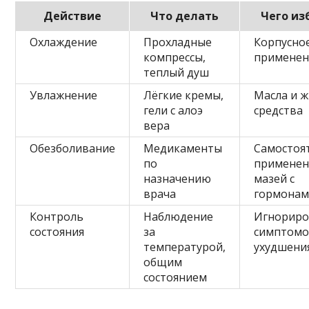
Действие
Что делать
Чего из
Охлаждение
Прохладные
Корпусно
компрессы,
применен
теплый душ
Увлажнение
Лёгкие кремы,
Масла и 
гели с алоэ
средства
вера
Обезболивание
Медикаменты
Самостоя
по
применен
назначению
мазей с
врача
гормона
Контроль
Наблюдение
Игнориро
состояния
за
симптом
температурой,
ухудшени
общим
состоянием