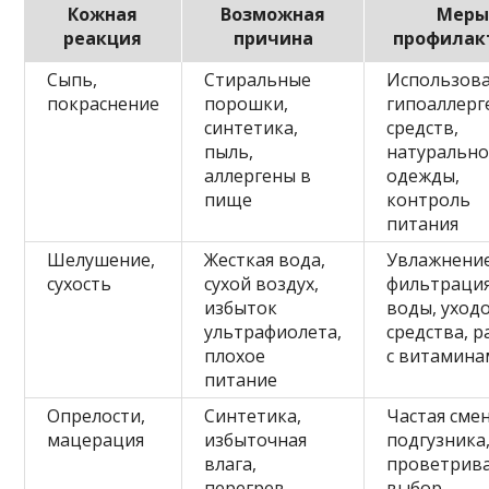
Кожная
Возможная
Меры
реакция
причина
профилак
Сыпь,
Стиральные
Использов
покраснение
порошки,
гипоаллерг
синтетика,
средств,
пыль,
натуральн
аллергены в
одежды,
пище
контроль
питания
Шелушение,
Жесткая вода,
Увлажнение
сухость
сухой воздух,
фильтраци
избыток
воды, уход
ультрафиолета,
средства, 
плохое
с витамина
питание
Опрелости,
Синтетика,
Частая сме
мацерация
избыточная
подгузника
влага,
проветрива
перегрев,
выбор