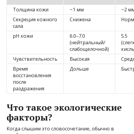
Толщина кожи
~1 мм
~2 м
Секреция кожного
Снижена
Норм
сала
pH кожи
6.0–7.0
5.5
(нейтральный/
(слег
слабощелочной)
кисл
Чувствительность
Высокая
Сред
Время
Дольше
Быст
восстановления
после
раздражения
Что такое экологические
факторы?
Когда слышим это словосочетание, обычно в