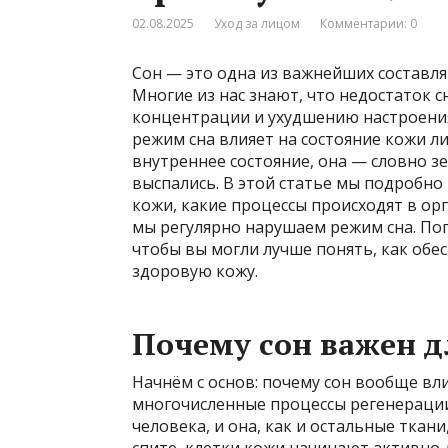
02.08.2025
Уход за лицом
Комментарии: 0
Сон — это одна из важнейших составл
Многие из нас знают, что недостаток с
концентрации и ухудшению настроения.
режим сна влияет на состояние кожи 
внутреннее состояние, она — словно з
выспались. В этой статье мы подробно 
кожи, какие процессы происходят в орг
мы регулярно нарушаем режим сна. Пог
чтобы вы могли лучше понять, как обес
здоровую кожу.
Почему сон важен д
Начнём с основ: почему сон вообще вли
многочисленные процессы регенерации
человека, и она, как и остальные ткан
спите, клетки кожи начинают активно 