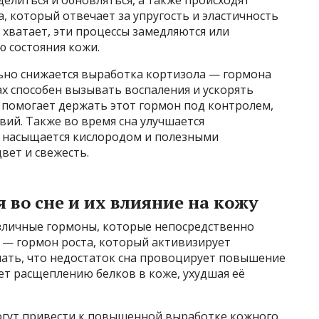
, который отвечает за упругость и эластичность
е хватает, эти процессы замедляются или
 состояния кожи.
льно снижается выработка кортизола — гормона
ах способен вызывать воспаления и ускорять
 помогает держать этот гормон под контролем,
ий. Также во время сна улучшается
а насыщается кислородом и полезными
вет и свежесть.
во сне и их влияние на кожу
азличные гормоны, которые непосредственно
х — гормон роста, который активизирует
ать, что недостаток сна провоцирует повышение
ет расщеплению белков в коже, ухудшая её
огут привести к повышенной выработке кожного