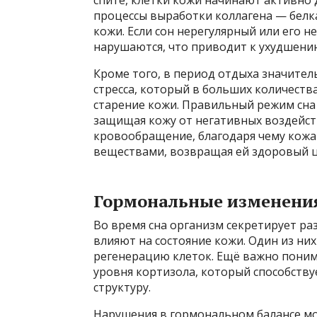
процессы выработки коллагена — белка
кожи. Если сон нерегулярный или его н
нарушаются, что приводит к ухудшению
Кроме того, в период отдыха значите
стресса, который в больших количеств
старение кожи. Правильный режим сна
защищая кожу от негативных воздейств
кровообращение, благодаря чему кож
веществами, возвращая ей здоровый ц
Гормональные изменения 
Во время сна организм секретирует р
влияют на состояние кожи. Один из ни
регенерацию клеток. Ещё важно поним
уровня кортизола, который способству
структуру.
Нарушения в гормональном балансе м