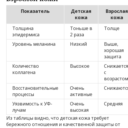
Показатель
Детская
Взрослая
кожа
кожа
Толщина
Тоньше в
Толще
эпидермиса
2 раза
Уровень меланина
Низкий
Выше,
хорошая
защита
Количество
Высокое
Снижаетс
коллагена
с
возрасто
Восстановительные
Очень
Снижаютс
процессы
активные
Уязвимость к УФ-
Очень
Средняя
лучам
высокая
Из таблицы видно, что детская кожа требует
бережного отношения и качественной защиты от