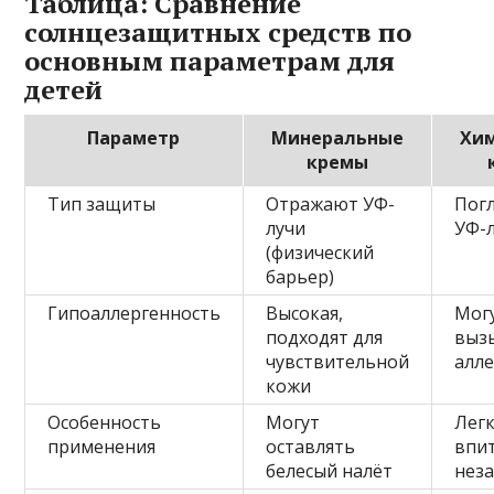
Таблица: Сравнение
солнцезащитных средств по
основным параметрам для
детей
Параметр
Минеральные
Хи
кремы
Тип защиты
Отражают УФ-
Пог
лучи
УФ-
(физический
барьер)
Гипоаллергенность
Высокая,
Мог
подходят для
выз
чувствительной
алл
кожи
Особенность
Могут
Лег
применения
оставлять
впи
белесый налёт
нез