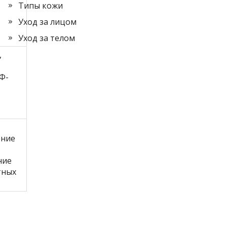
Типы кожи
Уход за лицом
Уход за телом
,
Ф-
ение
ние
тных