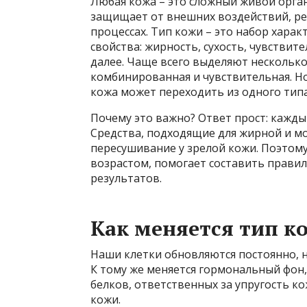
Любая кожа – это сложный живой орга
защищает от внешних воздействий, рег
процессах. Тип кожи – это набор хара
свойства: жирность, сухость, чувствит
далее. Чаще всего выделяют несколько 
комбинированная и чувствительная. Но
кожа может переходить из одного типа
Почему это важно? Ответ прост: каждый
Средства, подходящие для жирной и м
пересушивание у зрелой кожи. Поэтому
возрастом, помогает составить прави
результатов.
Как меняется тип к
Наши клетки обновляются постоянно, н
К тому же меняется гормональный фон,
белков, ответственных за упругость к
кожи.