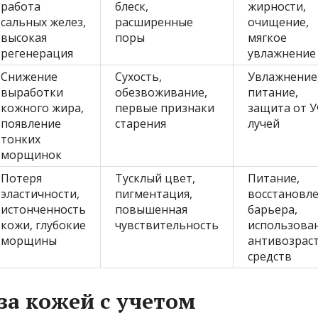
работа
блеск,
жирности,
сальных желез,
расширенные
очищение,
высокая
поры
мягкое
регенерация
увлажнение
Снижение
Сухость,
Увлажнение
выработки
обезвоживание,
питание,
кожного жира,
первые признаки
защита от У
появление
старения
лучей
тонких
морщинок
Потеря
Тусклый цвет,
Питание,
эластичности,
пигментация,
восстановл
истонченность
повышенная
барьера,
кожи, глубокие
чувствительность
использова
морщины
антивозрас
средств
за кожей с учетом