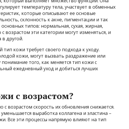
н, который выполняет множество функций. Она
улирует температуру тела, участвует в обменных
ктеристик, которые описывают ее основые
ельность, склонность к акне, пигментации и так
основных типов: нормальная, сухая, жирная,
 с возрастом эти категории могут изменяться, и
 в другой.
 тип кожи требует своего подхода к уходу.
олодой кожи, могут вызвать раздражение или
 понимание того, как меняется тип кожи с
льный ежедневный уход и добиться лучших
ожи с возрастом?
о с возрастом скорость их обновления снижается.
 уменьшается выработка коллагена и эластина –
ожи. Все эти процессы напрямую влияют на тип